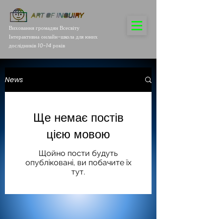
Виховання громадян Всесвіту
Інтерактивна онлайн-школа для юних
дослідників 10-14 років
News
Ще немає постів
цією мовою
Щойно пости будуть
опубліковані, ви побачите їх
тут.