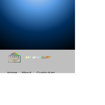
Home
About
Curriculum
Webinar
Register
Team
Subscribe to our newsletter