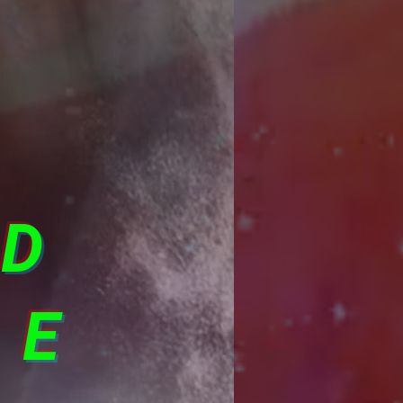
ND
SE