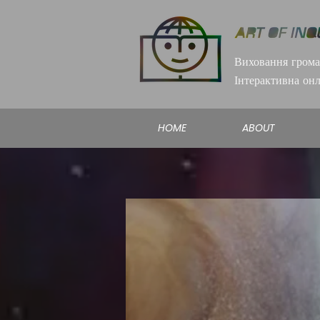
Виховання грома
Інтерактивна он
HOME
ABOUT