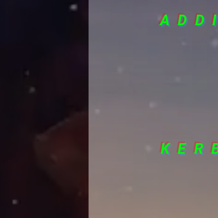
ADD
KER