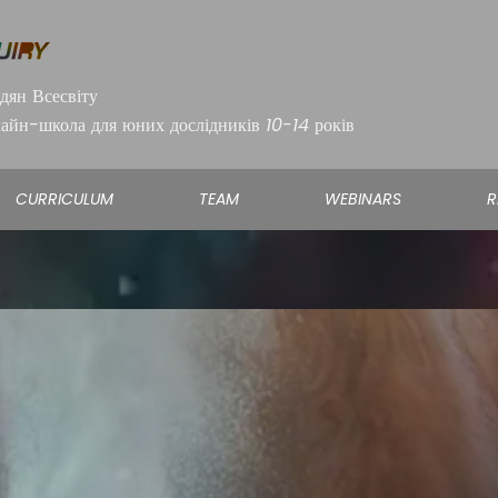
дян Всесвіту
лайн-школа для юних дослідників 10-14 років
CURRICULUM
TEAM
WEBINARS
R