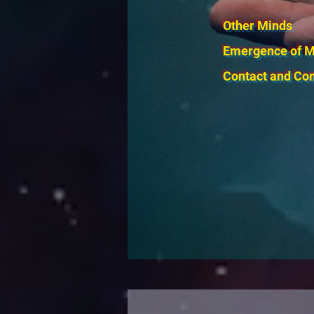
Other Minds
Emergence of M
Contact and Co