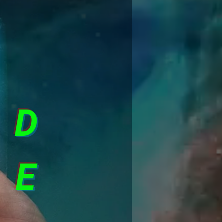
ND
SE