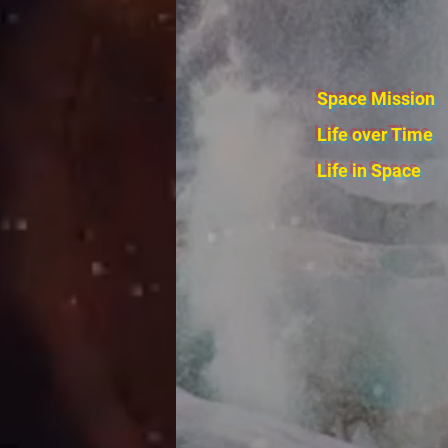
Space Mission
Life over Time
Life in Space